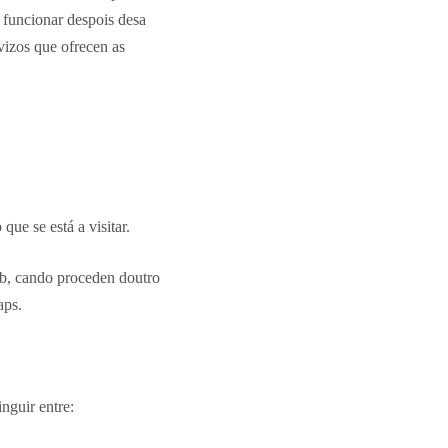
 funcionar despois desa
rvizos que ofrecen as
ue se está a visitar.
web, cando proceden doutro
aps.
nguir entre: