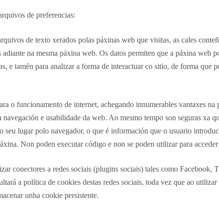
rquivos de preferencias:
quivos de texto xerados polas páxinas web que visitas, as cales conteñ
is adiante na mesma páxina web. Os datos permiten que a páxina web p
s, e tamén para analizar a forma de interactuar co sitio, de forma que p
ara o funcionamento de internet, achegando innumerables vantaxes na p
lle a navegación e usabilidade da web. Ao mesmo tempo son seguras xa 
o seu lugar polo navegador, o que é información que o usuario introdu
 páxina. Non poden executar código e non se poden utilizar para acceder
zar conectores a redes sociais (plugins sociais) tales como Facebook, T
tará a política de cookies destas redes sociais, toda vez que ao utilizar 
lmacenar unha cookie persistente.