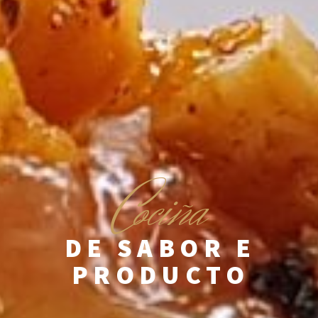
C
ociña
DE SABOR E
PRODUCTO