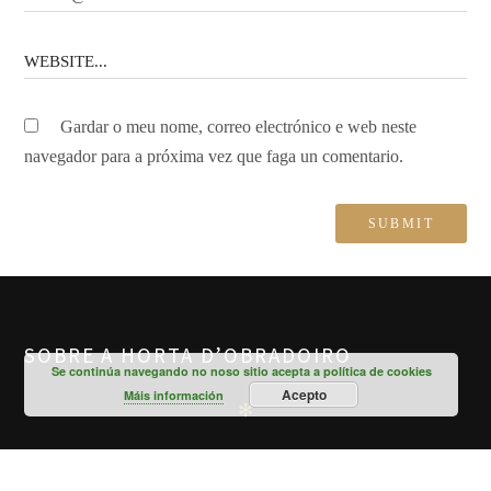
Gardar o meu nome, correo electrónico e web neste
navegador para a próxima vez que faga un comentario.
SOBRE A HORTA D’OBRADOIRO
Se continúa navegando no noso sitio acepta a política de cookies
Acepto
Máis información
✻
A Horta d'Obradoiro e a unión das nosas traxectorias
profesionais que foron diferentes pero confluíron nun lugar tan