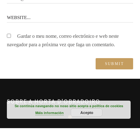
Gardar o meu nome, correo electrónico e web neste
navegador para a próxima vez que faga un comentario.
SOBRE A HORTA D’OBRADOIRO
Se continúa navegando no noso sitio acepta a política de cookies
Acepto
Máis información
✻
A Horta d'Obradoiro e a unión das nosas traxectorias
profesionais que foron diferentes pero confluíron nun lugar tan