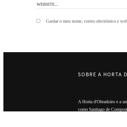
Gardar o meu nome, correo electrónico e web
SOBRE A HORTA 
A Horta d'Obradoiro e a uni
como Santiago de Composte
convosco a cociña na que 