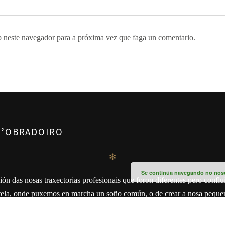
 neste navegador para a próxima vez que faga un comentario.
D’OBRADOIRO
✻
Se continúa navegando no noso 
ón das nosas traxectorias profesionais que foron diferentes pero conflu
la, onde puxemos en marcha un soño común, o de crear a nosa pequen
cremos.