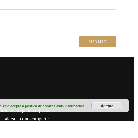
Acepto
sitio acepta a política de cookies
Máis información
íron nun lugar tan especial
a aldea na que compartir